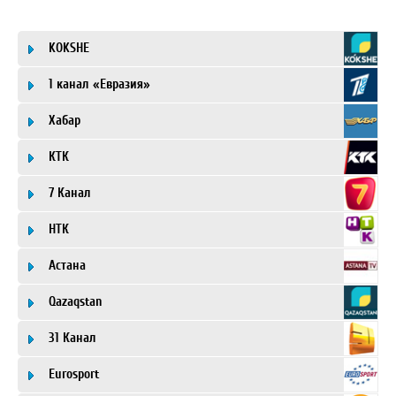
KOKSHE
1 канал «Евразия»
Хабар
КТК
7 Канал
НТК
Астана
Qazaqstan
31 Канал
Eurosport