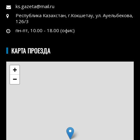
ks.gazeta@mail.ru
Республика Казахстан, г.Кокшетау, ул. Ауельбекова,
126/3
пн-пт, 10.00 - 18.00 (офис)
КАРТА ПРОЕЗДА
+
−