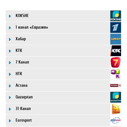
KOKSHE
1 канал «Евразия»
Хабар
КТК
7 Канал
НТК
Астана
Qazaqstan
31 Канал
Eurosport