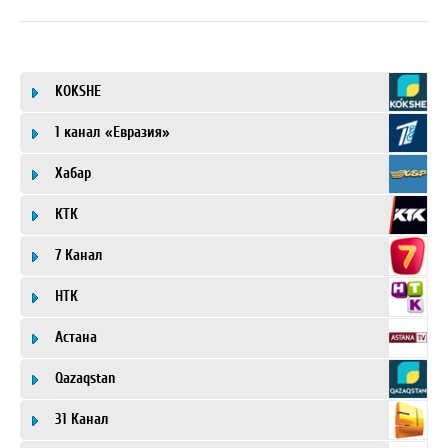
KOKSHE
1 канал «Евразия»
Хабар
КТК
7 Канал
НТК
Астана
Qazaqstan
31 Канал