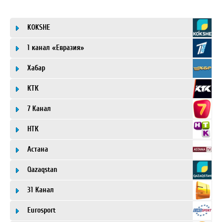
KOKSHE
1 канал «Евразия»
Хабар
КТК
7 Канал
НТК
Астана
Qazaqstan
31 Канал
Eurosport