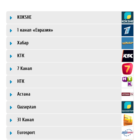
KOKSHE
1 канал «Евразия»
Хабар
КТК
7 Канал
НТК
Астана
Qazaqstan
31 Канал
Eurosport