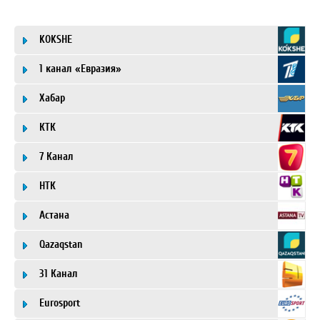
KOKSHE
1 канал «Евразия»
Хабар
КТК
7 Канал
НТК
Астана
Qazaqstan
31 Канал
Eurosport