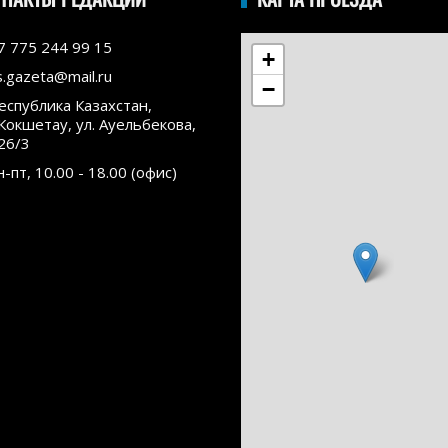
7 775 244 99 15
+
s.gazeta@mail.ru
−
еспублика Казахстан,
.Кокшетау, ул. Ауельбекова,
26/3
н-пт, 10.00 - 18.00 (офис)