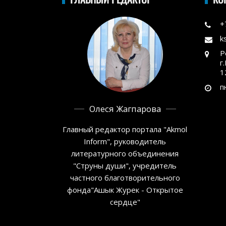
+
k
Р
г
1
п
Олеся Жагпарова
Главный редактор портала "Akmol
Inform", руководитель
литературного объединения
"Струны души", учредитель
частного благотворительного
фонда"Ашык Журек - Открытое
сердце"