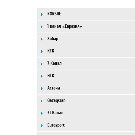
KOKSHE
1 канал «Евразия»
Хабар
КТК
7 Канал
НТК
Астана
Qazaqstan
31 Канал
Eurosport