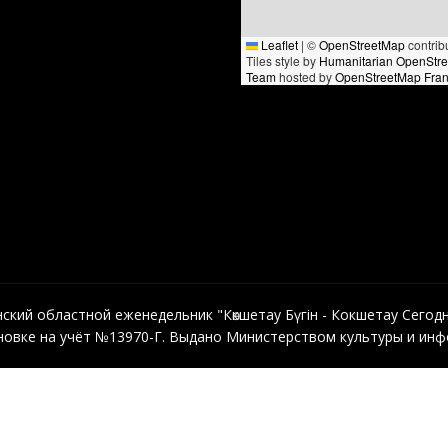
Leaflet
|
©
OpenStreetMap
contrib
Tiles style by
Humanitarian OpenStr
Team
hosted by
OpenStreetMap Fra
кий областной еженедельник "Көкшетау Бүгін - Кокшетау Сегодня"
овке на учёт №13970-Г. Выдано Министерством культуры и инфо