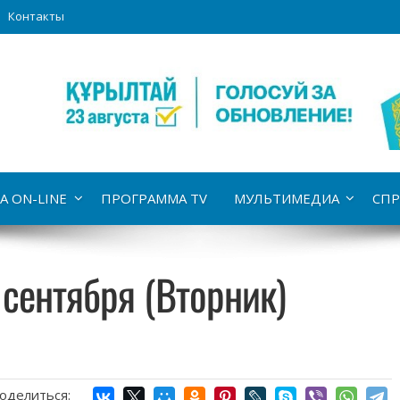
Контакты
А ON-LINE
ПРОГРАММА TV
МУЛЬТИМЕДИА
СПР
 сентября (Вторник)
оделиться: