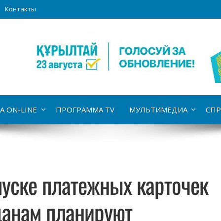
Контакты
А ON-LINE
ПРОГРАММА TV
МУЛЬТИМЕДИА
СПР
пуске платежных карточек
анам планируют