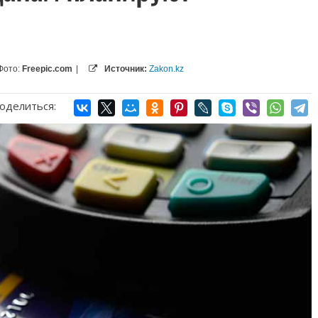
Фото:
Freepic.com
|
Источник:
Zakon.kz
оделиться: