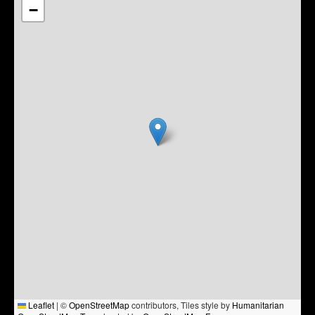
−
Leaflet
|
©
OpenStreetMap
contributors, Tiles style by
Humanitarian