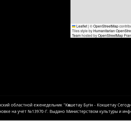
Leaflet
|
©
OpenStreetMap
contrib
Tiles style by
Humanitarian OpenStr
Team
hosted by
OpenStreetMap Fra
кий областной еженедельник "Көкшетау Бүгін - Кокшетау Сегодня"
овке на учёт №13970-Г. Выдано Министерством культуры и инфо