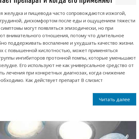
я желудка и пищевода часто сопровождаются изжогой,
 грудиной, дискомфортом после еды и ощущением тяжести
 симптомы могут появляться эпизодически, но при
ют внимательного отношения, потому что длительное
бно поддерживать воспаление и ухудшать качество жизни.
ых с повышенной кислотностью, может применяться
з группы ингибиторов протонной помпы, которые уменьшают
желудке. Его используют не как универсальное средство от
сть лечения при конкретных диагнозах, когда снижение
обходимо. Как действует препарат В слизист
Читать далее