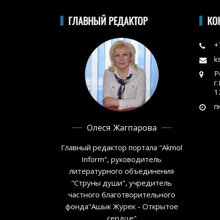
ГЛАВНЫЙ РЕДАКТОР
КО
+
k
Р
г
1
п
Олеся Жагпарова
Главный редактор портала "Akmol
Inform", руководитель
литературного объединения
"Струны души", учредитель
частного благотворительного
фонда"Ашык Журек - Открытое
сердце"