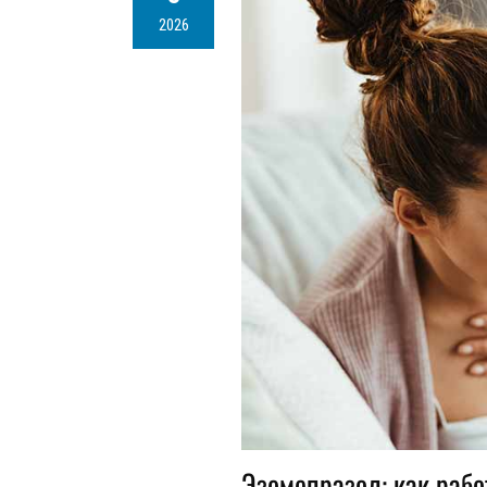
2026
Эзомепразол: как рабо