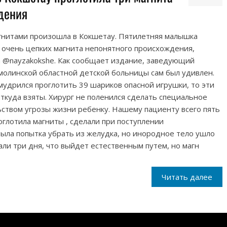
дения
агнитами произошла в Кокшетау. Пятилетняя малышка
 очень цепких магнита непонятного происхождения,
 на @nayzakokshe. Как сообщает издание, заведующий
молинской областной детской больницы сам был удивлен.
мудрился проглотить 39 шариков опасной игрушки, то эти
ткуда взяты. Хирург не поленился сделать специальное
ьством угрозы жизни ребенку. Нашему пациенту всего пять
оглотила магниты , сделали при поступлении
ыла попытка убрать из желудка, но инородное тело ушло
ли три дня, что выйдет естественным путем, но магн
Читать далее