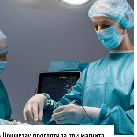
 Кокшетау проглотила три магнита