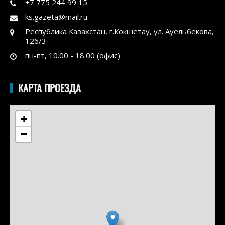
+7 775 244 99 15
ks.gazeta@mail.ru
Республика Казахстан, г.Кокшетау, ул. Ауельбекова,
126/3
пн-пт, 10.00 - 18.00 (офис)
КАРТА ПРОЕЗДА
+
−