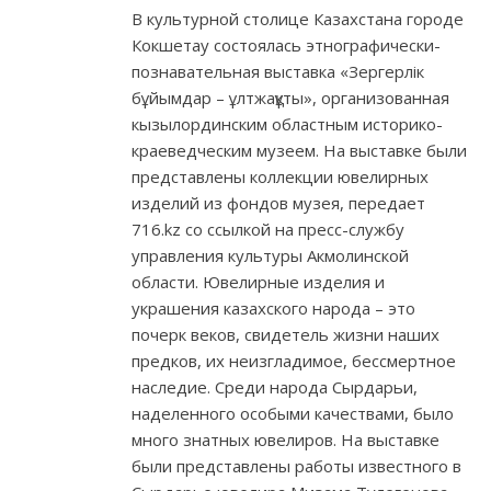
В культурной столице Казахстана городе
Кокшетау состоялась этнографически-
познавательная выставка «Зергерлік
бұйымдар – ұлтжақұты», организованная
кызылординским областным историко-
краеведческим музеем. На выставке были
представлены коллекции ювелирных
изделий из фондов музея, передает
716.kz со ссылкой на пресс-службу
управления культуры Акмолинской
области. Ювелирные изделия и
украшения казахского народа – это
почерк веков, свидетель жизни наших
предков, их неизгладимое, бессмертное
наследие. Среди народа Сырдарьи,
наделенного особыми качествами, было
много знатных ювелиров. На выставке
были представлены работы известного в