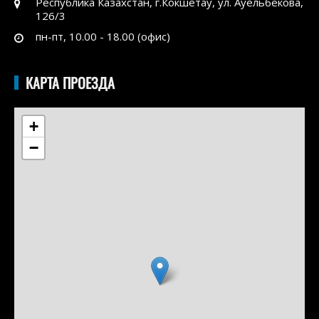
Республика Казахстан, г.Кокшетау, ул. Ауельбекова,
126/3
пн-пт, 10.00 - 18.00 (офис)
КАРТА ПРОЕЗДА
+
−