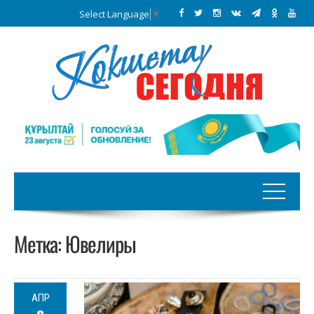
Select Language
▼
Метка:
Ювелиры
АПР