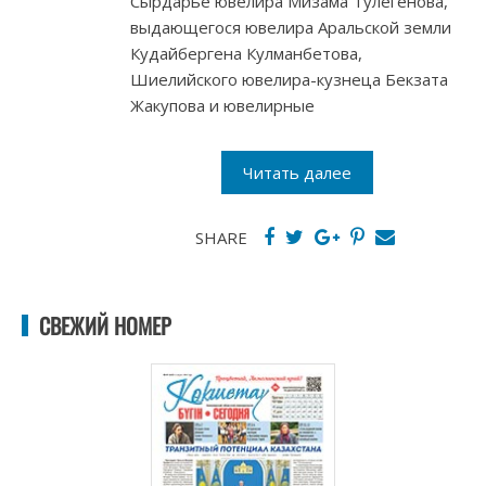
Сырдарье ювелира Мизама Тулегенова,
выдающегося ювелира Аральской земли
Кудайбергена Кулманбетова,
Шиелийского ювелира-кузнеца Бекзата
Жакупова и ювелирные
Читать далее
SHARE
СВЕЖИЙ НОМЕР