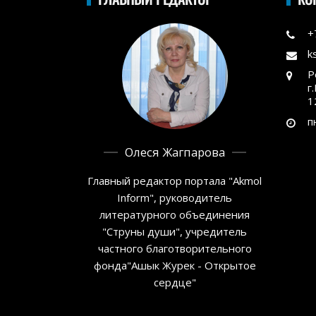
+
k
Р
г
1
п
Олеся Жагпарова
Главный редактор портала "Akmol
Inform", руководитель
литературного объединения
"Струны души", учредитель
частного благотворительного
фонда"Ашык Журек - Открытое
сердце"