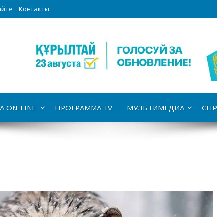
айте
Контакты
А ON-LINE
ПРОГРАММА TV
МУЛЬТИМЕДИА
СПР