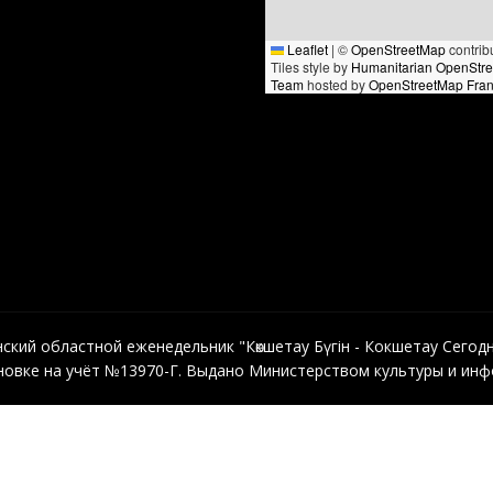
Leaflet
|
©
OpenStreetMap
contrib
Tiles style by
Humanitarian OpenStr
Team
hosted by
OpenStreetMap Fra
кий областной еженедельник "Көкшетау Бүгін - Кокшетау Сегодня"
овке на учёт №13970-Г. Выдано Министерством культуры и инфо