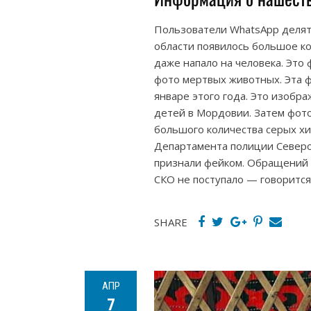
Пользователи WhatsApp делят
области появилось большое ко
даже напало на человека. Это
фото мертвых животных. Эта ф
январе этого года. Это изобр
детей в Мордовии. Затем фот
большого количества серых хи
Департамента полиции Северо
признали фейком. Обращений 
СКО не поступало — говоритс
SHARE
АПР
7