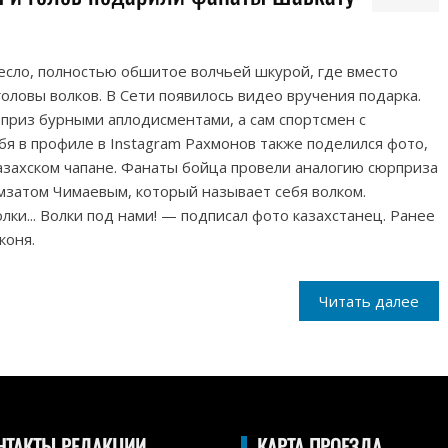
ресло, полностью обшитое волчьей шкурой, где вместо
оловы волков. В Сети появилось видео вручения подарка.
риз бурными аплодисментами, а сам спортсмен с
бя в профиле в Instagram Рахмонов также поделился фото,
казахском чапане. Фанаты бойца провели аналогию сюрприза
мзатом Чимаевым, который называет себя волком.
лки... Волки под нами! — подписал фото казахстанец. Ранее
коня.
Читать далее
НТАКТЫ РЕДАКЦИИ
КАРТА ПРОЕЗДА