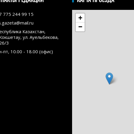
7 775 244 99 15
+
s.gazeta@mail.ru
−
еспублика Казахстан,
.Кокшетау, ул. Ауельбекова,
26/3
н-пт, 10.00 - 18.00 (офис)