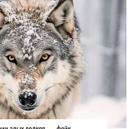
вии злых волков — фейк