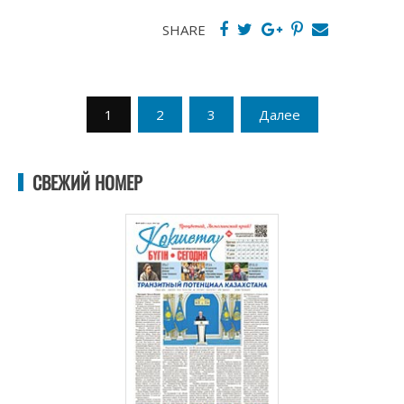
SHARE
Пагинация
1
2
3
Далее
записей
СВЕЖИЙ НОМЕР