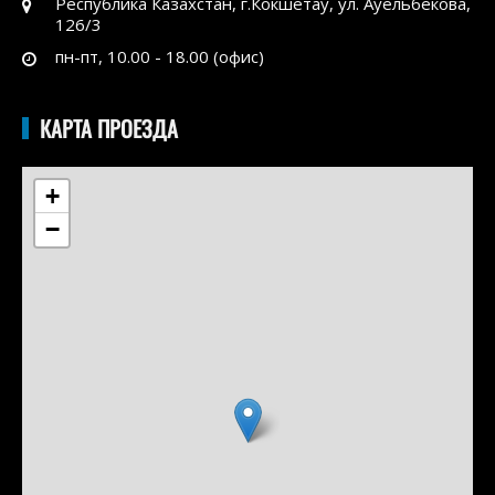
Республика Казахстан, г.Кокшетау, ул. Ауельбекова,
126/3
пн-пт, 10.00 - 18.00 (офис)
КАРТА ПРОЕЗДА
+
−