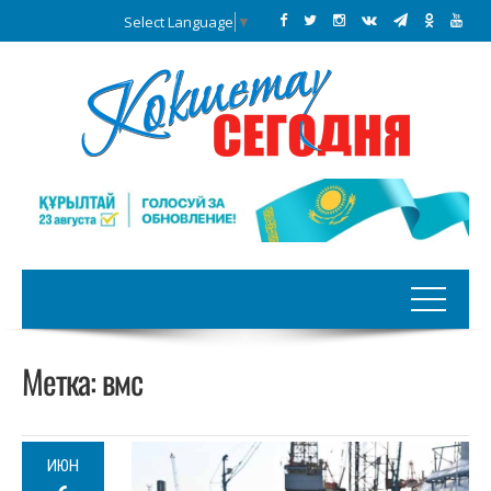
Select Language
▼
Метка:
вмс
ИЮН