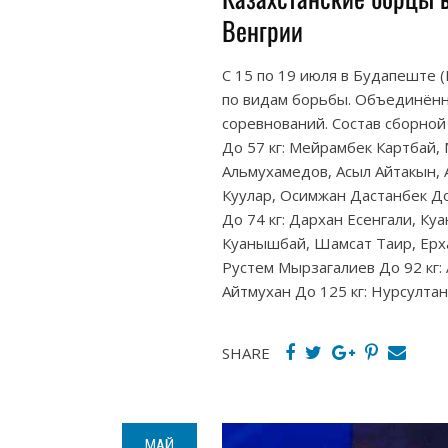
Венгрии
С 15 по 19 июля в Будапеште
по видам борьбы. Объединённ
соревнований. Состав сборно
До 57 кг: Мейрамбек Картбай,
Альмухамедов, Асыл Айтакын, 
Куулар, Осимжан Дастанбек До
До 74 кг: Дархан Есенгали, К
Куанышбай, Шамсат Таир, Ерха
Рустем Мырзагалиев До 92 кг: 
Айтмухан До 125 кг: Нурсултан
SHARE
МАЙ