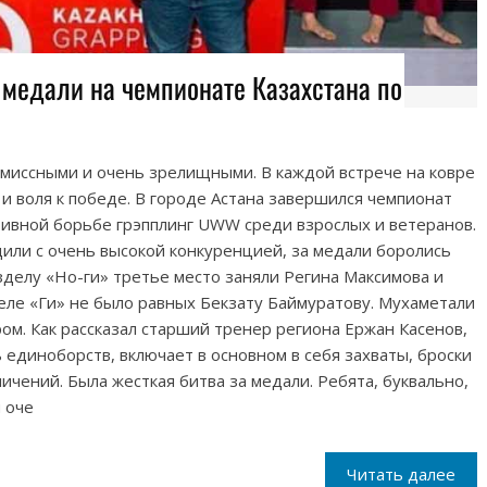
медали на чемпионате Казахстана по
омиссными и очень зрелищными. В каждой встрече на ковре
 и воля к победе. В городе Астана завершился чемпионат
тивной борьбе грэпплинг UWW среди взрослых и ветеранов.
или с очень высокой конкуренцией, за медали боролись
зделу «Но-ги» третье место заняли Регина Максимова и
деле «Ги» не было равных Бекзату Баймуратову. Мухаметали
ом. Как рассказал старший тренер региона Ержан Касенов,
 единоборств, включает в основном в себя захваты, броски
ичений. Была жесткая битва за медали. Ребята, буквально,
 оче
Читать далее