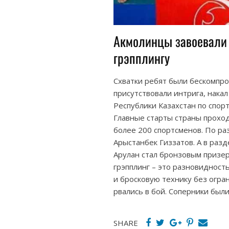
Акмолинцы завоевали 
грэпплингу
Схватки ребят были бескомпр
присутствовали интрига, накал
Республики Казахстан по спор
Главные старты страны проход
более 200 спортсменов. По ра
Арыстанбек Гиззатов. А в раз
Арулан стал бронзовым призер
грэпплинг – это разновидность
и бросковую технику без огран
рвались в бой. Соперники были
SHARE