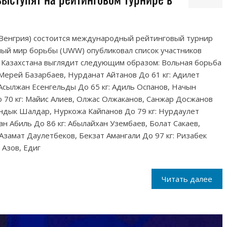
 (Венгрия) состоится международный рейтинговый турнир
ый мир борьбы (UWW) опубликовал список участников
й Казахстана выглядит следующим образом: Вольная борьба
 Мерей Базарбаев, Нурданат Айтанов До 61 кг: Адилет
Асылжан Есенгельды До 65 кг: Адиль Оспанов, Начын
 70 кг: Майис Алиев, Олжас Олжаканов, Санжар Досжанов
уандык Шалдар, Нуркожа Кайпанов До 79 кг: Нурдаулет
н Абиль До 86 кг: Абылайхан Узембаев, Болат Сакаев,
Азамат Даулетбеков, Бекзат Амангали До 97 кг: Ризабек
 Азов, Едиг
Читать далее