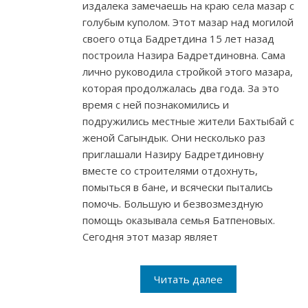
издалека замечаешь на краю села мазар с
голубым куполом. Этот мазар над могилой
своего отца Бадретдина 15 лет назад
построила Назира Бадретдиновна. Сама
лично руководила стройкой этого мазара,
которая продолжалась два года. За это
время с ней познакомились и
подружились местные жители Бахтыбай с
женой Сагындык. Они несколько раз
приглашали Назиру Бадретдиновну
вместе со строителями отдохнуть,
помыться в бане, и всячески пытались
помочь. Большую и безвозмездную
помощь оказывала семья Батпеновых.
Сегодня этот мазар являет
Читать далее