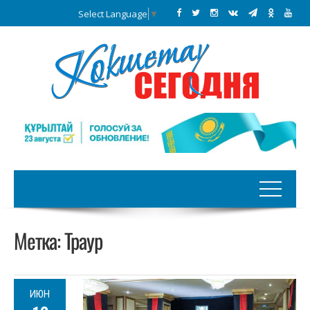
Select Language
▼
Метка:
Траур
ИЮН