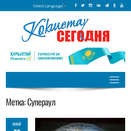
Select Language
▼
Метка:
Супераул
МАЙ