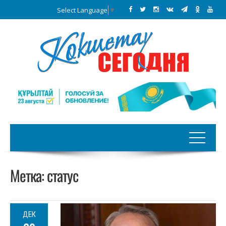
Select Language
▼
Метка:
статус
ДЕК