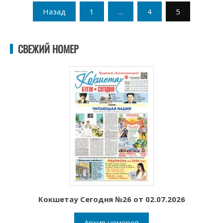
Пагинация
Назад
1
…
4
5
записей
СВЕЖИЙ НОМЕР
Кокшетау Сегодня №26 от 02.07.2026
Архив номеров