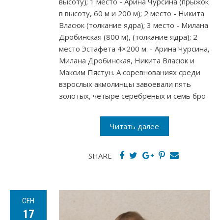
высоту); 1 место - Арина Чурсина (прыжок
в высоту, 60 м и 200 м); 2 место - Никита
Власюк (толкание ядра); 3 место - Милана
Дробинская (800 м), (толкание ядра); 2
место Эстафета 4×200 м. - Арина Чурсина,
Милана Дробинская, Никита Власюк и
Максим Пястун. А соревнованиях среди
взрослых акмолинцы завоевали пять
золотых, четыре серебреных и семь бро
Читать далее
SHARE
СЕН
17