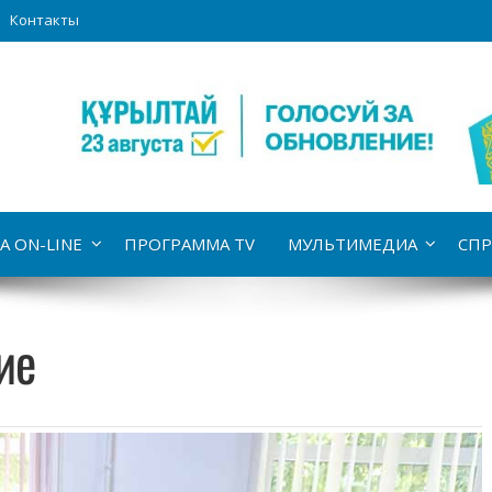
Контакты
А ON-LINE
ПРОГРАММА TV
МУЛЬТИМЕДИА
СПР
ие