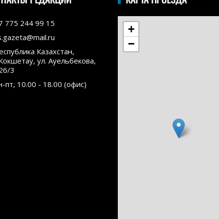
7 775 244 99 15
+
s.gazeta@mail.ru
−
еспублика Казахстан,
.Кокшетау, ул. Ауельбекова,
26/3
н-пт, 10.00 - 18.00 (офис)