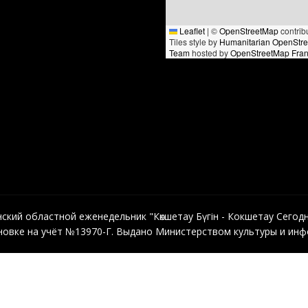
Leaflet
|
©
OpenStreetMap
contrib
Tiles style by
Humanitarian OpenStr
Team
hosted by
OpenStreetMap Fra
кий областной еженедельник "Көкшетау Бүгін - Кокшетау Сегодня"
овке на учёт №13970-Г. Выдано Министерством культуры и инфо