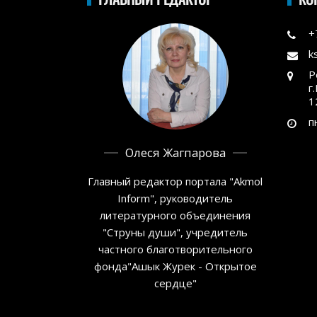
+
k
Р
г
1
п
Олеся Жагпарова
Главный редактор портала "Akmol
Inform", руководитель
литературного объединения
"Струны души", учредитель
частного благотворительного
фонда"Ашык Журек - Открытое
сердце"