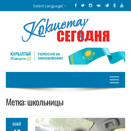
Select Language
▼
Метка:
школьницы
МАЙ