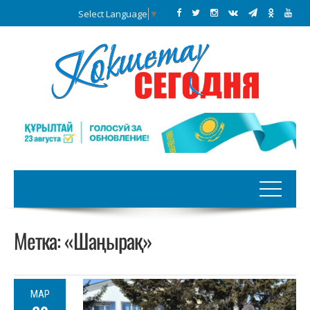
Select Language
▼
Метка:
«Шаңырақ»
МАР