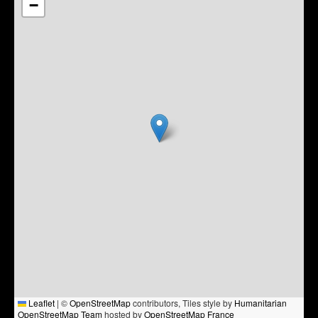
−
Leaflet
|
©
OpenStreetMap
contributors, Tiles style by
Humanitarian
OpenStreetMap Team
hosted by
OpenStreetMap France