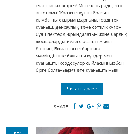
счастливых встреч! Мы очень рады, что
вы с нами! Жаңа жыл құтты болсын,
қымбатты оқырмандар! Биыл сізді тек
қуаныш, денсаулық және сәттілік күтсін,
бұл тілектердің орындалатын және барлық
жоспарлардың жүзеге асатын жылы
болсын, Биылғы жыл баршаға
мүмкіндігінше бақытты күндер мен
қуанышты кездесулер сыйласын! Бізбен
бірге болғаныңызға өте қуаныштымыз!
Читать далее
SHARE