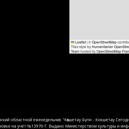
Leaflet
|
©
OpenStreetMap
contrib
Tiles style by
Humanitarian OpenStr
Team
hosted by
OpenStreetMap Fra
кий областной еженедельник "Көкшетау Бүгін - Кокшетау Сегодня"
овке на учёт №13970-Г. Выдано Министерством культуры и инфо