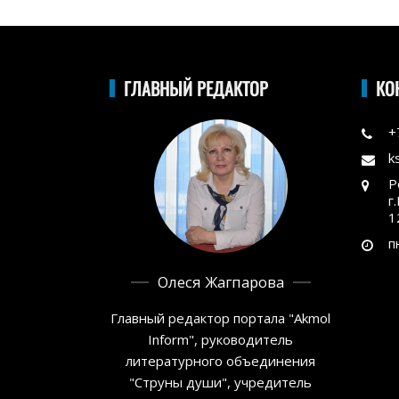
ГЛАВНЫЙ РЕДАКТОР
КО
+
k
Р
г
1
п
Олеся Жагпарова
Главный редактор портала "Akmol
Inform", руководитель
литературного объединения
"Струны души", учредитель