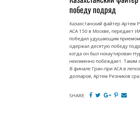
победу подряд
Казахстанский файтер Артем Р
АСА 150 в Москве, передает ИА
победил удушающим приемом в
одержал десятую победу подря
когда он был нокаутирован Ну
неизменно побеждает. Таким о
В финале Гран-при АСА в легк
долларов, Артем Резников сра
SHARE