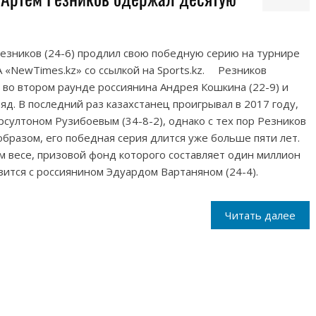
езников (24-6) продлил свою победную серию на турнире
 «NewTimes.kz» со ссылкой на Sports.kz. ⠀ Резников
о втором раунде россиянина Андрея Кошкина (22-9) и
д. В последний раз казахстанец проигрывал в 2017 году,
рсултоном Рузибоевым (34-8-2), однако с тех пор Резников
бразом, его победная серия длится уже больше пяти лет.
ом весе, призовой фонд которого составляет один миллион
зится с россиянином Эдуардом Вартаняном (24-4).
Читать далее