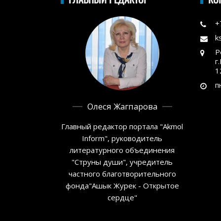
+
k
Р
г
1
п
Олеся Жагпарова
Главный редактор портала "Akmol
Inform", руководитель
литературного объединения
"Струны души", учредитель
частного благотворительного
фонда"Ашык Журек - Открытое
сердце"