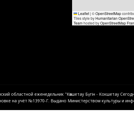
Leaflet
|
©
OpenStreetMap
contrib
Tiles style by
Humanitarian OpenStr
Team
hosted by
OpenStreetMap Fra
кий областной еженедельник "Көкшетау Бүгін - Кокшетау Сегодня"
овке на учёт №13970-Г. Выдано Министерством культуры и инфо