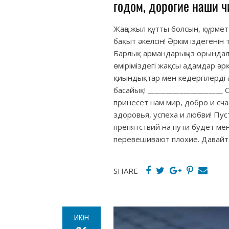
годом, дорогие наши ч
Жаңа жыл құтты болсын, құрмет
бақыт әкелсін! Әркім іздегенін
Барлық армандарыңыз орындалс
өміріміздегі жақсы адамдар 
қиындықтар мен кедергілерді 
басайық! ____________________
принесет нам мир, добро и сч
здоровья, успеха и любви! Пус
препятствий на пути будет ме
перевешивают плохие. Давайте
SHARE
ИЮН