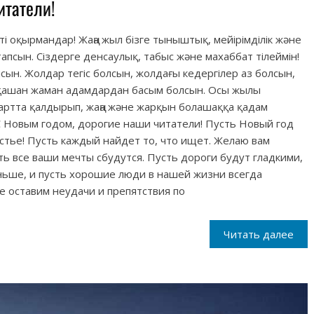
итатели!
ті оқырмандар! Жаңа жыл бізге тыныштық, мейірімділік және
 тапсын. Сіздерге денсаулық, табыс және махаббат тілеймін!
ын. Жолдар тегіс болсын, жолдағы кедергілер аз болсын,
әрқашан жаман адамдардан басым болсын. Осы жылы
артта қалдырып, жаңа және жарқын болашаққа қадам
_ С Новым годом, дорогие наши читатели! Пусть Новый год
астье! Пусть каждый найдет то, что ищет. Желаю вам
ть все ваши мечты сбудутся. Пусть дороги будут гладкими,
ньше, и пусть хорошие люди в нашей жизни всегда
 оставим неудачи и препятствия по
Читать далее