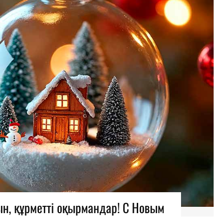
н, құрметті оқырмандар! С Новым