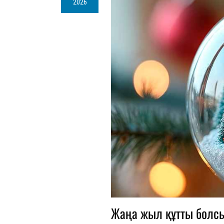
2026
Жаңа жыл құтты болсы