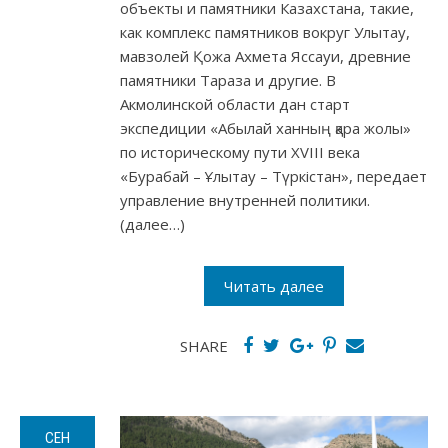
объекты и памятники Казахстана, такие,
как комплекс памятников вокруг Улытау,
мавзолей Қожа Ахмета Яссауи, древние
памятники Тараза и другие. В
Акмолинской области дан старт
экспедиции «Абылай ханның қара жолы»
по историческому пути ХVІІІ века
«Бурабай – Ұлытау – Түркістан», передает
управление внутренней политики.
(далее…)
Читать далее
SHARE
СЕН