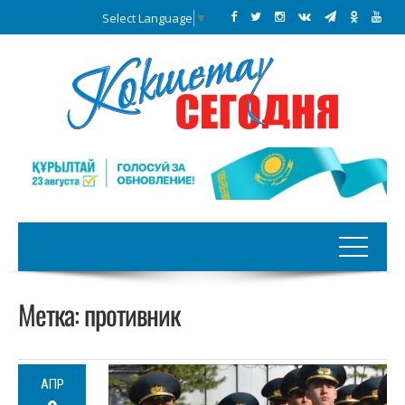
Select Language
▼
Метка:
противник
АПР