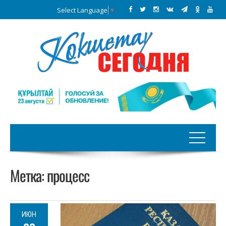
Select Language
▼
Метка:
процесс
ИЮН