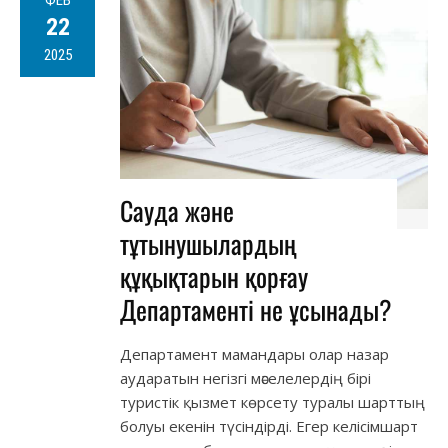
ФЕВ
22
2025
Сауда және
тұтынушылардың
құқықтарын қорғау
Департаменті не ұсынады?
Департамент мамандары олар назар
аударатын негізгі мәселелердің бірі
туристік қызмет көрсету туралы шарттың
болуы екенін түсіндірді. Егер келісімшарт