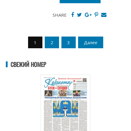
SHARE
Пагинация
1
2
3
Далее
записей
СВЕЖИЙ НОМЕР