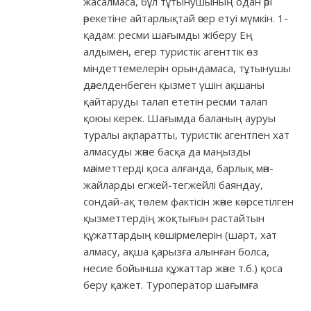
жасалмаса, бұл тұтынушының одан әрі
әрекетіне айтарлықтай әсер етуі мүмкін. 1-
қадам: ресми шағымды жіберу Ең
алдымен, егер туристік агенттік өз
міндеттемелерін орындамаса, тұтынушы
дәлелденбеген қызмет үшін ақшаны
қайтаруды талап ететін ресми талап
қоюы керек. Шағымда баланың ауруы
туралы ақпаратты, туристік агентпен хат
алмасуды және басқа да маңызды
мәліметтерді қоса алғанда, барлық мән-
жайларды егжей-тегжейлі баяндау,
сондай-ақ төлем фактісін және көрсетілген
қызметтердің жоқтығын растайтын
құжаттардың көшірмелерін (шарт, хат
алмасу, ақша қарызға алынған болса,
несие бойынша құжаттар және т.б.) қоса
беру қажет. Туроператор шағымға