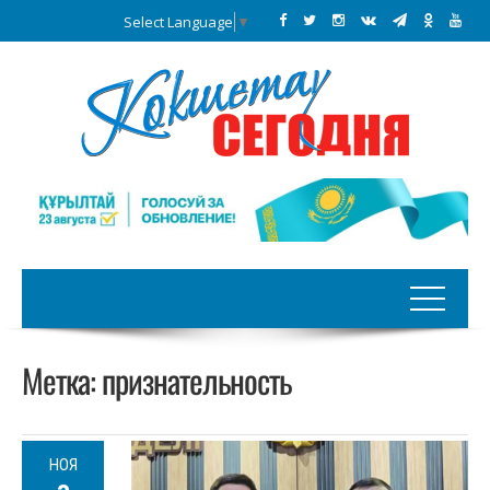
Select Language
▼
Метка:
признательность
НОЯ