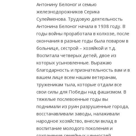
Антонину Белоног и семью
железнодорожников Серика
Сулейменова. Трудовую деятельность
Антонина Белоног начала в 1938 году. В
годы войны проработала в колхозе, после
окончания в разные годы была поваром в
больнице, сестрой – хозяйкой и т.д.
Воспитала четверых детей, двое из
которых усыновленные. Выражаю
благодарность и признательность вам и в
вашем лице всем нашим ветеранам,
труженикам тыла, которые отдали все
свои силы для Победы над фашизмом. В
тяжелые послевоенные годы вы
поднимали из руин разрушенные города,
восстанавливали заводы, налаживали
народное хозяйство, внесли вклад в
воспитание молодого поколения и
сохранение семейных ценностей –