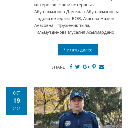
интересов. Наши ветераны -
Абушахманова Дамежан Абушахмановна
– вдова ветерана ВОВ, Акасова Назым
Анасовна – труженик тыла,
Гильмутдинова Мусалия Асылмардано
Читать далее
SHARE
ОКТ
19
2023