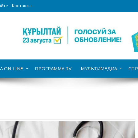
айте
Контакты
А ON-LINE
ПРОГРАММА TV
МУЛЬТИМЕДИА
СПР