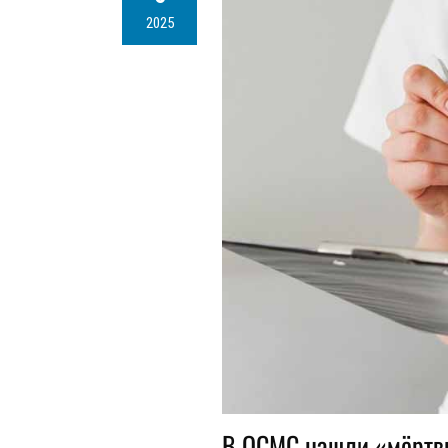
2025
В ОСМС нашли «мёртвы