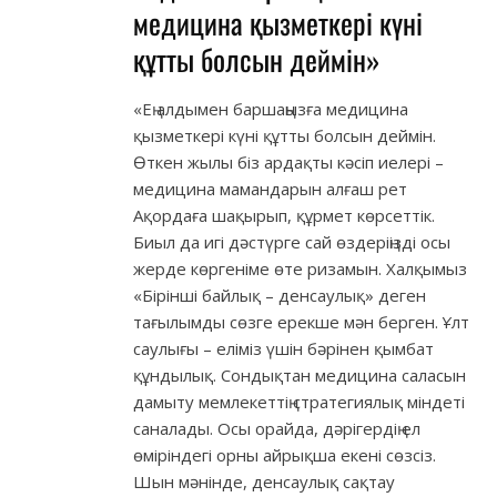
медицина қызметкері күні
құтты болсын деймін»
«Ең алдымен баршаңызға медицина
қызметкері күні құтты болсын деймін.
Өткен жылы біз ардақты кәсіп иелері –
медицина мамандарын алғаш рет
Ақордаға шақырып, құрмет көрсеттік.
Биыл да игі дәстүрге сай өздеріңізді осы
жерде көргеніме өте ризамын. Халқымыз
«Бірінші байлық – денсаулық» деген
тағылымды сөзге ерекше мән берген. Ұлт
саулығы – еліміз үшін бәрінен қымбат
құндылық. Сондықтан медицина саласын
дамыту мемлекеттің стратегиялық міндеті
саналады. Осы орайда, дәрігердің ел
өміріндегі орны айрықша екені сөзсіз.
Шын мәнінде, денсаулық сақтау