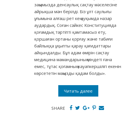
заңымызда денсаулық сақтау мәселесіне
айрықша мән берілді. Біз ұлт саулығы
ұғымына алғаш рет кең ауқымда назар
аудардық. Соған сәйкес Конституцияда
қоғамдық тәртіпті қамтамасыз ету,
қоршаған ортаны қорғау және табиғи
байлыққа ұқыпты қарау қағидаттары
айқындалды. Бұл адам өмірін сақтау
медицина мамандарының міндеті ғана
емес, тұтас қоғамның жауапкершілігі екенін
көрсететін маңызды қадам болды».
Читать далее
SHARE