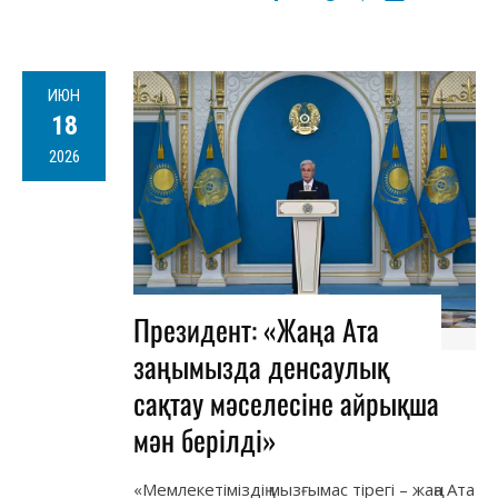
ИЮН
18
2026
Президент: «Жаңа Ата
заңымызда денсаулық
сақтау мәселесіне айрықша
мән берілді»
«Мемлекетіміздің мызғымас тірегі – жаңа Ата