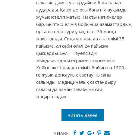
саласын дамытуға әрдайым баса назар
аударады. Қазір де осы бағытта ауқымды
жұмыс істеліп жатыр. Нақты нәтижелер
бар. Былтыр еліміз бойынша азаматтардың
орташа өмір сүру ұзақтығы 76 жасқа
жақындады. Соңғы үш жылда ана өлімі 35
пайызға, ал сәби өлімі 24 пайызға
қысқарды. Бұл – Тәуелсіздік
жылдарындағы ең төменгі көрсеткіш.
Кейінгі жеті жылда еліміз бойынша 1300-
ге жуық денсаулық сақтау нысаны
салынды. Медициналық сақтандыру
саласы да заман талабына сай
жаңғыртылды».
Читать далее
SHARE