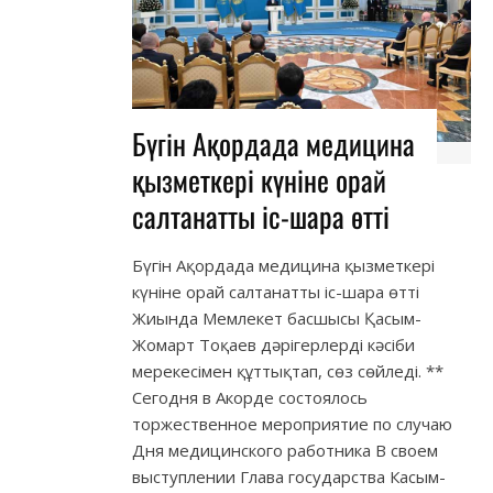
Бүгін Ақордада медицина
қызметкері күніне орай
салтанатты іс-шара өтті
Бүгін Ақордада медицина қызметкері
күніне орай салтанатты іс-шара өтті
Жиында Мемлекет басшысы Қасым-
Жомарт Тоқаев дәрігерлерді кәсіби
мерекесімен құттықтап, сөз сөйледі. **
Сегодня в Акорде состоялось
торжественное мероприятие по случаю
Дня медицинского работника В своем
выступлении Глава государства Касым-