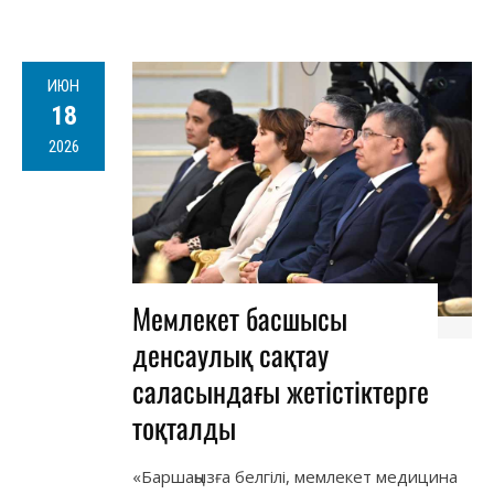
ИЮН
18
2026
Мемлекет басшысы
денсаулық сақтау
саласындағы жетістіктерге
тоқталды
«Баршаңызға белгілі, мемлекет медицина