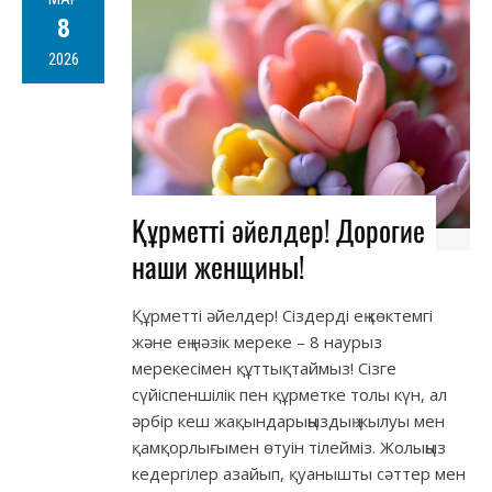
8
2026
Құрметті әйелдер! Дорогие
наши женщины!
Құрметті әйелдер! Сіздерді ең көктемгі
және ең нәзік мереке – 8 наурыз
мерекесімен құттықтаймыз! Сізге
сүйіспеншілік пен құрметке толы күн, ал
әрбір кеш жақындарыңыздың жылуы мен
қамқорлығымен өтуін тілейміз. Жолыңыз
кедергілер азайып, қуанышты сәттер мен