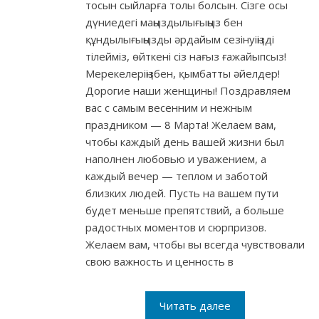
тосын сыйларға толы болсын. Сізге осы
дүниедегі маңыздылығыңыз бен
құндылығыңызды әрдайым сезінуіңізді
тілейміз, өйткені сіз нағыз ғажайыпсыз!
Мерекелеріңізбен, қымбатты әйелдер!
Дорогие наши женщины! Поздравляем
вас с самым весенним и нежным
праздником — 8 Марта! Желаем вам,
чтобы каждый день вашей жизни был
наполнен любовью и уважением, а
каждый вечер — теплом и заботой
близких людей. Пусть на вашем пути
будет меньше препятствий, а больше
радостных моментов и сюрпризов.
Желаем вам, чтобы вы всегда чувствовали
свою важность и ценность в
Читать далее