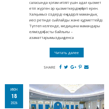
саласында қоғам игілігі үшін адал қызмет
етіп жүрген әр қызметкердің еңбегі ерен.
Халқымыз сіздерді ең қадірлі мамандық
иесі ретінде сыйлайды және құрметтейді.
Түптеп келгенде, медицина мамандары
еліміздің басты байлығы –
азаматтарымыздың денса
Читать далее
SHARE
ИЮН
18
2026