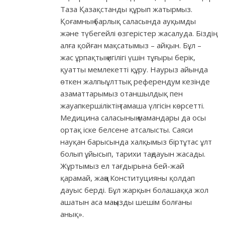
Таза Қазақстанды құрып жатырмыз.
Қоғамның барлық саласында ауқымды
және түбегейлі өзгерістер жасалуда. Біздің
алға қойған мақсатымыз – айқын. Бұл –
жас ұрпақтың игілігі үшін тұғыры берік,
қуатты мемлекетті құру. Наурыз айында
өткен жалпыұлттық референдум кезінде
азаматтарымыз отаншылдық пен
жауапкершіліктің тамаша үлгісін көрсетті.
Медицина саласының мамандары да осы
ортақ іске белсене атсалысты. Саяси
науқан барысында халқымыз біртұтас ұлт
болып ұйысып, тарихи таңдауын жасады.
Жұртымыз ел тағдырына бей-жай
қарамай, жаңа Конституцияны қолдап
дауыс берді. Бұл жарқын болашаққа жол
ашатын аса маңызды шешім болғаны
анық».