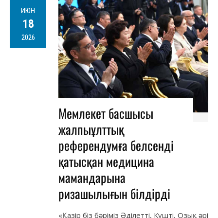
ИЮН
18
2026
Мемлекет басшысы
жалпыұлттық
референдумға белсенді
қатысқан медицина
мамандарына
ризашылығын білдірді
«Қазір біз бәріміз Әділетті, Күшті, Озық әрі