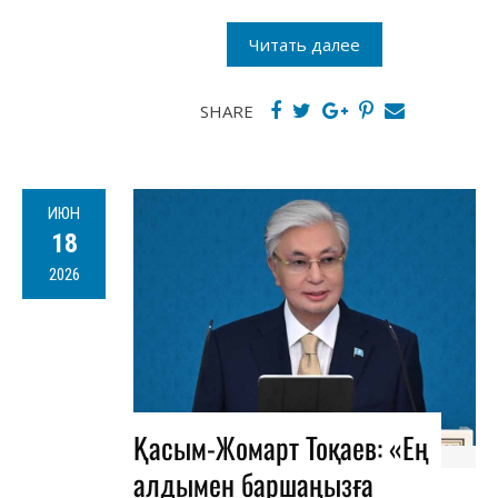
Читать далее
SHARE
ИЮН
18
2026
️Қасым-Жомарт Тоқаев: «Ең
алдымен баршаңызға