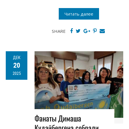
Читать далее
SHARE
ДЕК
20
2025
Фанаты Димаша
Кудайбергена собрали