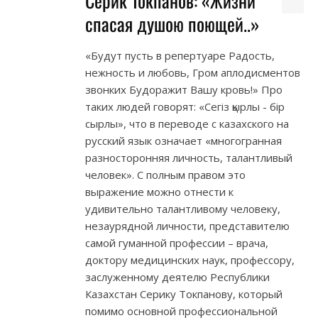
Серик Токпанов: «Жизни
спасая душою поющей..»
«Будут пусть в репертуаре Радость,
нежность и любовь, Гром аплодисментов
звонких Будоражит Вашу кровь!» Про
таких людей говорят: «Сегіз қырлы - бір
сырлы», что в переводе с казахского на
русский язык означает «многогранная
разносторонняя личность, талантливый
человек». С полным правом это
выражение можно отнести к
удивительно талантливому человеку,
незаурядной личности, представителю
самой гуманной профессии – врача,
доктору медицинских наук, профессору,
заслуженному деятелю Республики
Казахстан Серику Токпанову, который
помимо основной профессиональной