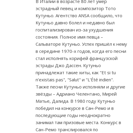
В Италии в возрасте 80 лет умер
эстрадный певец и композитор Тото
Кутуньо. Агентство ANSA сообщило, что
Кутуньо давно болел и недавно был
госпитализирован из-за ухудшения
состояния. Полное имя певца –
Сальваторе Кутуньо. Успех пришёл к нему
в середине 1970-х годов, когда его песни
стал исполнять корифей французской
эстрады Джо Дассен. Кутуньо
принадлежат такие хиты, как "Et si tu
n’existais pas", "Salut" и "L’Été indien".
Также песни Кутуньо исполняли и другие
звёзды – Адриано Челентано, Мирей
Матье, Далида. В 1980 году Кутуньо
победил на конкурсе в Сан-Ремо и в
последующие годы неоднократно
занимал там призовые места. Конкурс в
Сан-Ремо транслировался по