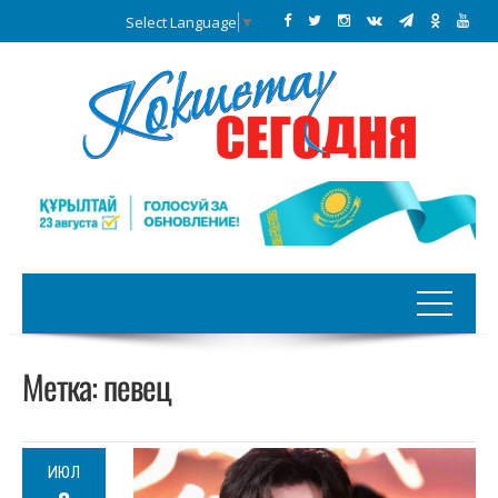
Select Language
▼
Метка:
певец
ИЮЛ