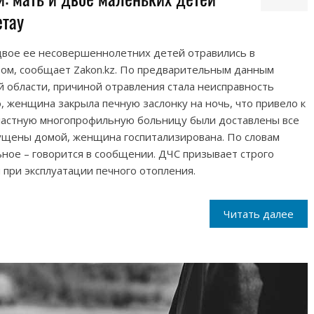
етау
 двое ее несовершеннолетних детей отравились в
зом, сообщает Zakon.kz. По предварительным данным
 области, причиной отравления стала неисправность
, женщина закрыла печную заслонку на ночь, что привело к
бластную многопрофильную больницу были доставлены все
пущены домой, женщина госпитализирована. По словам
ьное – говорится в сообщении. ДЧС призывает строго
при эксплуатации печного отопления.
Читать далее