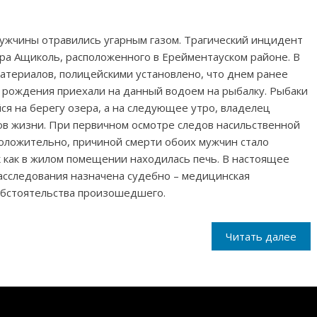
ужчины отравились угарным газом. Трагический инцидент
ра Ащиколь, расположенного в Ерейментауском районе. В
атериалов, полицейскими установлено, что днем ранее
 рождения приехали на данный водоем на рыбалку. Рыбаки
я на берегу озера, а на следующее утро, владелец
ов жизни. При первичном осмотре следов насильственной
оложительно, причиной смерти обоих мужчин стало
к как в жилом помещении находилась печь. В настоящее
асследования назначена судебно – медицинская
обстоятельства произошедшего.
Читать далее