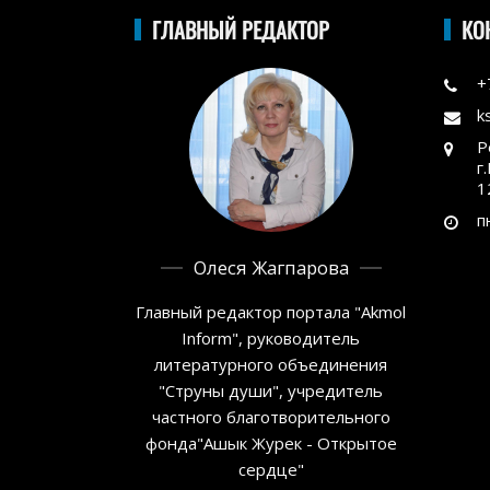
ГЛАВНЫЙ РЕДАКТОР
КО
+
k
Р
г
1
п
Олеся Жагпарова
Главный редактор портала "Akmol
Inform", руководитель
литературного объединения
"Струны души", учредитель
частного благотворительного
фонда"Ашык Журек - Открытое
сердце"