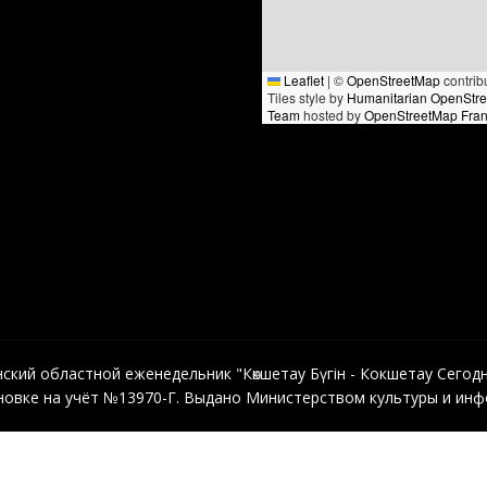
Leaflet
|
©
OpenStreetMap
contrib
Tiles style by
Humanitarian OpenStr
Team
hosted by
OpenStreetMap Fra
кий областной еженедельник "Көкшетау Бүгін - Кокшетау Сегодня"
овке на учёт №13970-Г. Выдано Министерством культуры и инфо