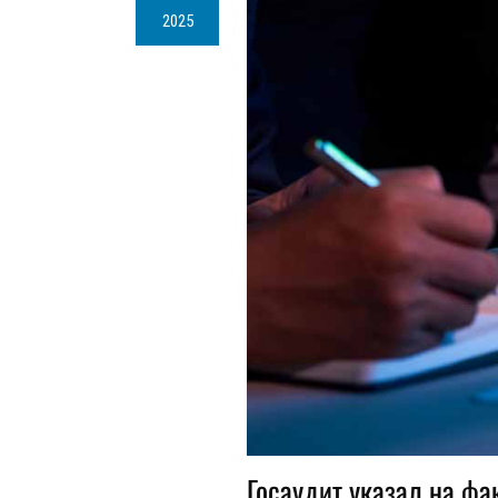
2025
Госаудит указал на ф