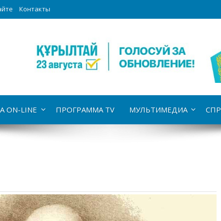
айте
Контакты
А ON-LINE
ПРОГРАММА TV
МУЛЬТИМЕДИА
СПР