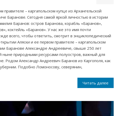
ом правителе – каргапольском купце из Архангельской
че Баранове. Сегодня самой яркой личностью в истории
амилия Баранов: остров Баранова, корабль «Баранов»,
в», коктейль «Баранов». У нас же это имя почти
ежде всего, чтобы ответить, смотрит в энциклопедический
открытии Аляски и ее первом правителе – каргапольском
нии Баранове Александре Андреевиче, свыше 250 лет
й ныне природными ресурсами полуостров, важный для
не. Родом Александр Андреевич Баранов из Каргополя, как
губернии. Подобно Ломоносову, северянин,
Читать далее