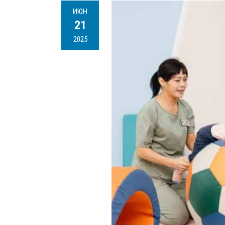
ИЮН
21
2025