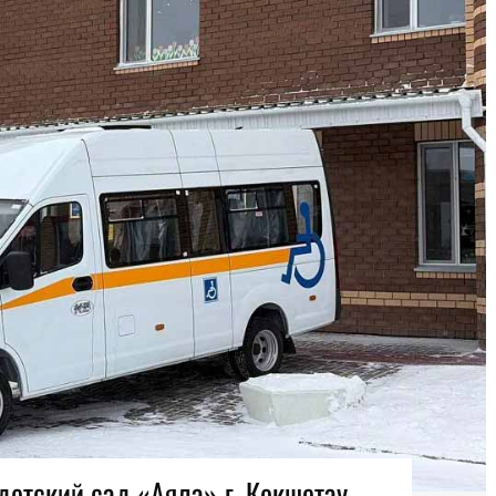
етский сад «Аяла» г. Кокшетау