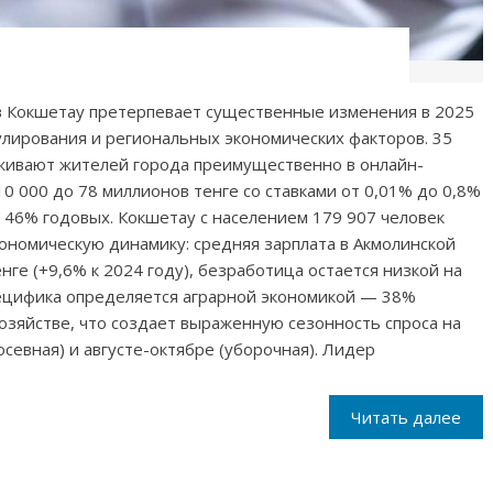
 Кокшетау претерпевает существенные изменения в 2025
улирования и региональных экономических факторов. 35
ивают жителей города преимущественно в онлайн-
10 000 до 78 миллионов тенге со ставками от 0,01% до 0,8%
 46% годовых. Кокшетау с населением 179 907 человек
ономическую динамику: средняя зарплата в Акмолинской
нге (+9,6% к 2024 году), безработица остается низкой на
пецифика определяется аграрной экономикой — 38%
хозяйстве, что создает выраженную сезонность спроса на
осевная) и августе-октябре (уборочная). Лидер
Читать далее