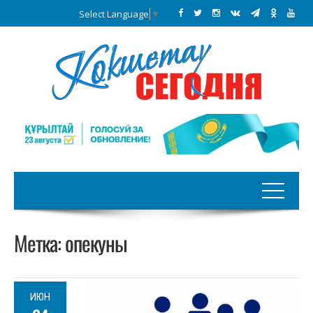
Select Language
▼
Метка:
опекуны
ИЮН