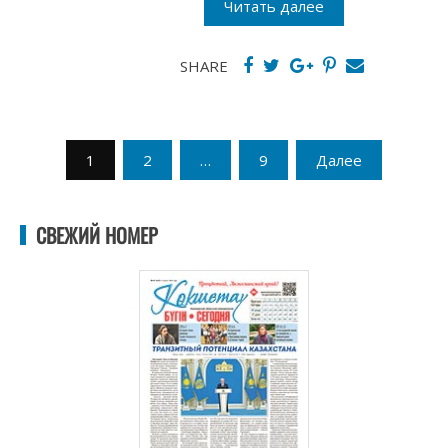
Читать далее
SHARE
Пагинация
1
2
…
9
Далее
записей
СВЕЖИЙ НОМЕР