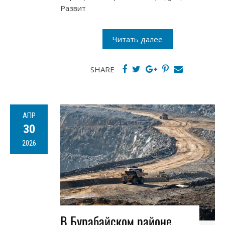
Развит
Читать далее
SHARE
АПР
30
2026
В Бурабайском районе