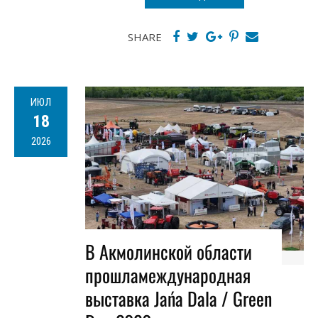
SHARE
ИЮЛ
18
2026
В Акмолинской области
прошламеждународная
выставка Jańa Dala / Green