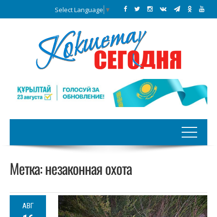
Select Language
▼
Метка:
незаконная охота
АВГ