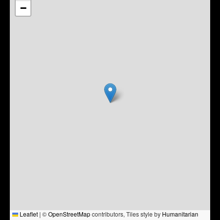
−
Leaflet
|
©
OpenStreetMap
contributors, Tiles style by
Humanitarian