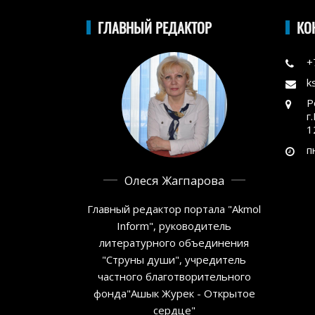
ГЛАВНЫЙ РЕДАКТОР
КО
+
k
Р
г
1
п
Олеся Жагпарова
Главный редактор портала "Akmol
Inform", руководитель
литературного объединения
"Струны души", учредитель
частного благотворительного
фонда"Ашык Журек - Открытое
сердце"