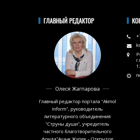
ГЛАВНЫЙ РЕДАКТОР
КО
+
k
Р
г
1
п
Олеся Жагпарова
Главный редактор портала "Akmol
Inform", руководитель
литературного объединения
"Струны души", учредитель
частного благотворительного
фонда"Ашык Журек - Открытое