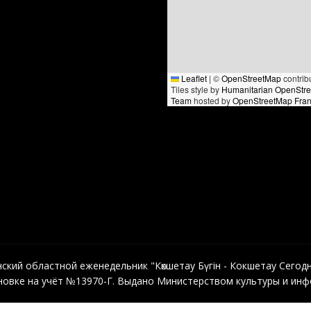
Leaflet
|
©
OpenStreetMap
contrib
Tiles style by
Humanitarian OpenStr
Team
hosted by
OpenStreetMap Fra
кий областной еженедельник "Көкшетау Бүгін - Кокшетау Сегодня"
овке на учёт №13970-Г. Выдано Министерством культуры и инфо