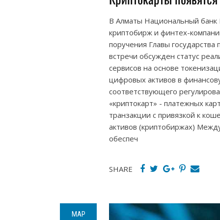
В Алматы Национальный банк К
криптобирж и финтех-компаний
поручения Главы государства 
встречи обсужден статус реа
сервисов на основе токенизац
цифровых активов в финансов
соответствующего регулирован
«криптокарт» - платежных ка
транзакции с привязкой к ко
активов (криптобиржах) Межд
обеспеч
SHARE
МАР