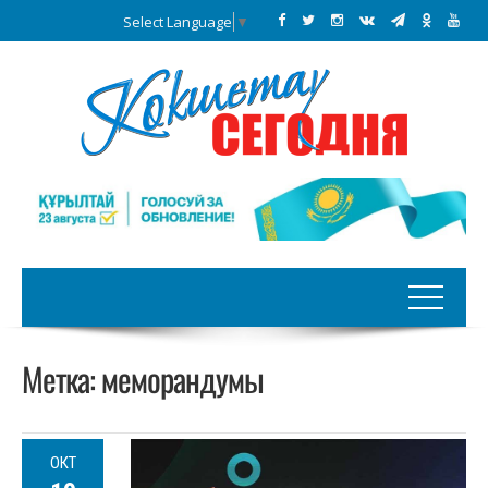
Select Language
▼
Метка:
меморандумы
ОКТ