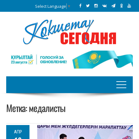
Select Language
▼
Метка:
медалисты
АПР