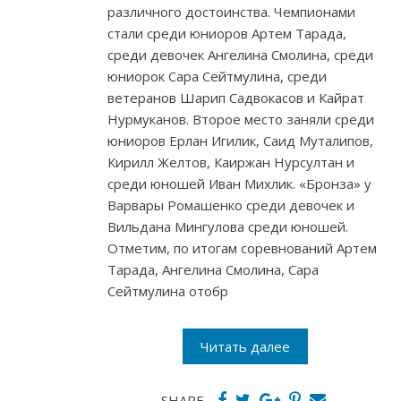
различного достоинства. Чемпионами
стали среди юниоров Артем Тарада,
среди девочек Ангелина Смолина, среди
юниорок Сара Сейтмулина, среди
ветеранов Шарип Садвокасов и Кайрат
Нурмуканов. Второе место заняли среди
юниоров Ерлан Игилик, Саид Муталипов,
Кирилл Желтов, Каиржан Нурсултан и
среди юношей Иван Михлик. «Бронза» у
Варвары Ромашенко среди девочек и
Вильдана Мингулова среди юношей.
Отметим, по итогам соревнований Артем
Тарада, Ангелина Смолина, Сара
Сейтмулина отобр
Читать далее
SHARE