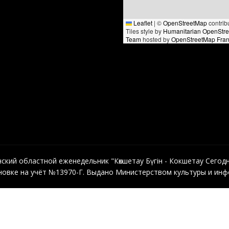
Leaflet
|
©
OpenStreetMap
contrib
Tiles style by
Humanitarian OpenStr
Team
hosted by
OpenStreetMap Fra
кий областной еженедельник "Көкшетау Бүгін - Кокшетау Сегодня"
овке на учёт №13970-Г. Выдано Министерством культуры и инфо