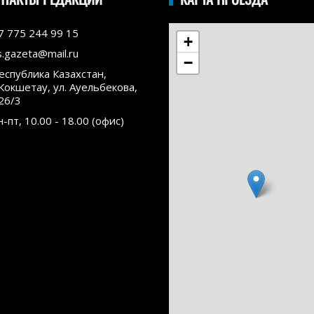
7 775 244 99 15
+
s.gazeta@mail.ru
−
еспублика Казахстан,
.Кокшетау, ул. Ауельбекова,
26/3
н-пт, 10.00 - 18.00 (офис)