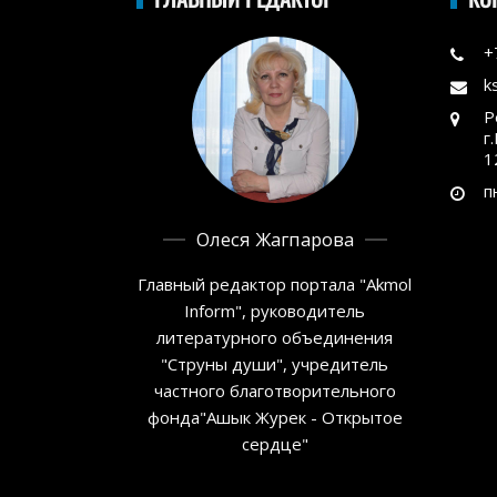
+
k
Р
г
1
п
Олеся Жагпарова
Главный редактор портала "Akmol
Inform", руководитель
литературного объединения
"Струны души", учредитель
частного благотворительного
фонда"Ашык Журек - Открытое
сердце"