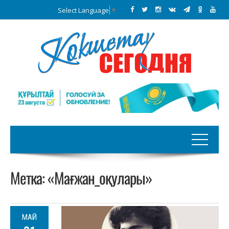
Select Language
▼
Метка:
«Мағжан_оқулары»
МАЙ