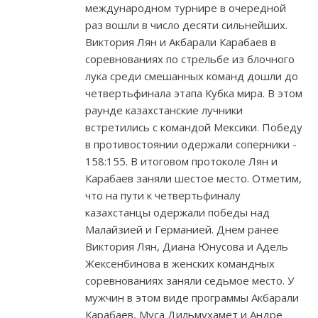
международном турнире в очередной
раз вошли в число десяти сильнейших.
Виктория Лян и Акбарали Карабаев в
соревнованиях по стрельбе из блочного
лука среди смешанных команд дошли до
четвертьфинала этапа Кубка мира. В этом
раунде казахстанские лучники
встретились с командой Мексики. Победу
в противостоянии одержали соперники -
158:155. В итоговом протоколе Лян и
Карабаев заняли шестое место. Отметим,
что на пути к четвертьфиналу
казахстанцы одержали победы над
Малайзией и Германией. Днем ранее
Виктория Лян, Диана Юнусова и Адель
Жексенбинова в женских командных
соревнованиях заняли седьмое место. У
мужчин в этом виде программы Акбарали
Карабаев, Муса Дильмухамет и Андре