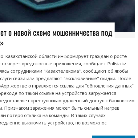
т о новой схеме мошенничества под
а»
о-Казахстанской области информирует граждан о росте
тв через вредоносные приложения, сообщает Polisia.kz.
яясь сотрудниками "Казахтелекома", сообщают об якобы
слуги связи или предлагают "эксклюзивные" скидки. После
App жертве отправляется ссылка для "обновления данных"
ереходе по такой ссылке на устройство загружается
редоставляет преступникам удаленный доступ к банковским
. Признаком заражения может быть сильный нагрев
ли потеря отклика на команды. В таких случаях
едленно выключить устройство, по возможнос