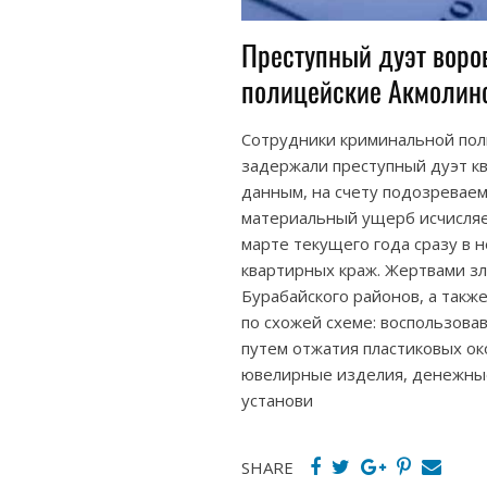
Преступный дуэт воро
полицейские Акмолинс
Сотрудники криминальной пол
задержали преступный дуэт к
данным, на счету подозреваем
материальный ущерб исчисляе
марте текущего года сразу в 
квартирных краж. Жертвами з
Бурабайского районов, а такж
по схожей схеме: воспользова
путем отжатия пластиковых о
ювелирные изделия, денежные
установи
SHARE