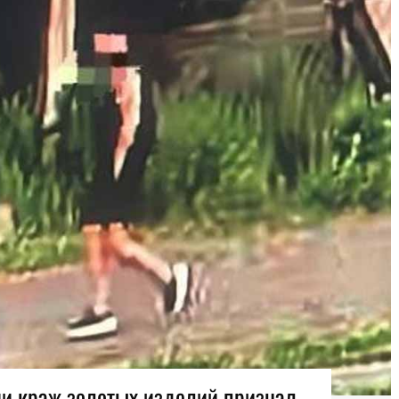
и краж золотых изделий признал