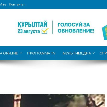
айте
Контакты
А ON-LINE
ПРОГРАММА TV
МУЛЬТИМЕДИА
СПР