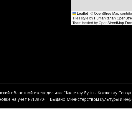
Leaflet
|
©
OpenStreetMap
contrib
Tiles style by
Humanitarian OpenStr
Team
hosted by
OpenStreetMap Fra
кий областной еженедельник "Көкшетау Бүгін - Кокшетау Сегодня"
овке на учёт №13970-Г. Выдано Министерством культуры и инфо