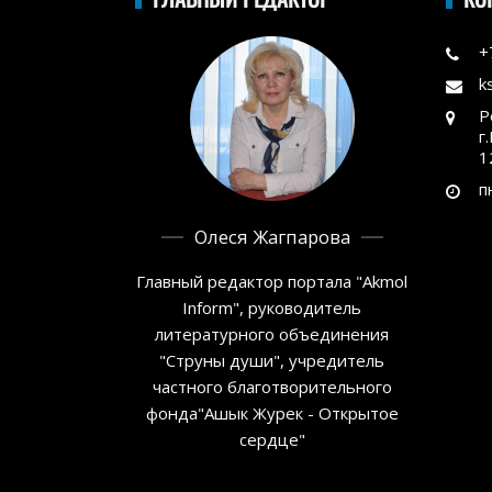
+
k
Р
г
1
п
Олеся Жагпарова
Главный редактор портала "Akmol
Inform", руководитель
литературного объединения
"Струны души", учредитель
частного благотворительного
фонда"Ашык Журек - Открытое
сердце"