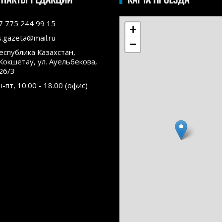
7 775 244 99 15
+
s.gazeta@mail.ru
−
еспублика Казахстан,
.Кокшетау, ул. Ауельбекова,
26/3
н-пт, 10.00 - 18.00 (офис)